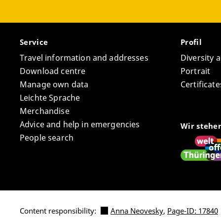
Service
Profil
Travel information and addresses
Diversity 
Download centre
Portrait
Manage own data
Certifica
Leichte Sprache
Merchandise
Advice and help in emergencies
Wir stehe
People search
Content responsibility:
Anna Neovesky
,
Page-ID: 17840