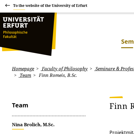
To the website of the University of Erfurt
Sem
Homepage
Faculty of Philosophy
Seminare & Profes
Team
Finn Romeis, B.Sc.
Finn 
Team
Nina Brolich, M.Sc.
Projektmi