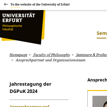
To the website of the University of Erfurt
Sem
Homepage
Faculty of Philosophy
Seminare & Profes
Ansprechpartner und Organisationsteam
Ansprech
Jahrestagung der
DGPuK 2024
Ansprechpartner und