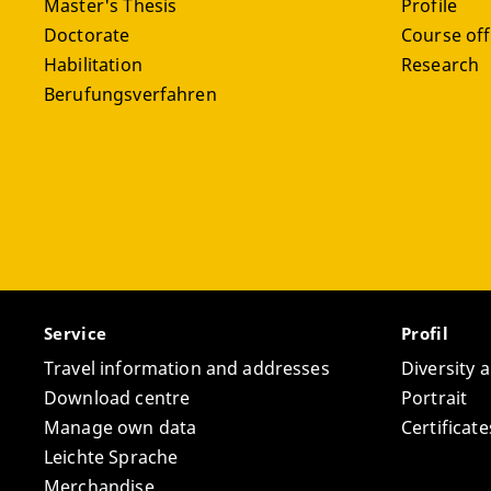
Master's Thesis
Profile
Doctorate
Course off
Habilitation
Research
Berufungsverfahren
Service
Profil
Travel information and addresses
Diversity 
Download centre
Portrait
Manage own data
Certifica
Leichte Sprache
Merchandise