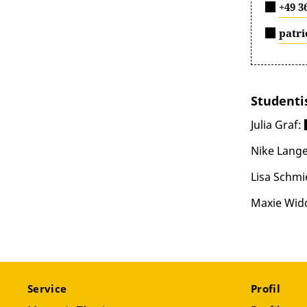
+49 3
patri
Studenti
Julia Graf:
Nike Lang
Lisa Schmi
Maxie Wid
Service
Profil