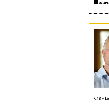
anne
C18 – L