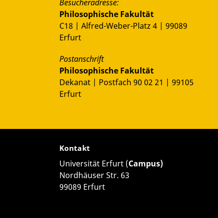
Besucheradresse:
Philosophische Fakultät
C18 | Alfred-Weber-Platz 4 | 99089
Erfurt
Postanschrift
Philosophische Fakultät
Dekanat | Postfach 90 02 21 | 99105
Erfurt
Kontakt
Universität Erfurt (
Campus)
Nordhäuser Str. 63
99089 Erfurt