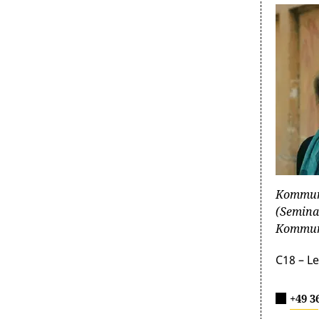
Kommuni
(Semina
Kommuni
C18 – L
+49 3