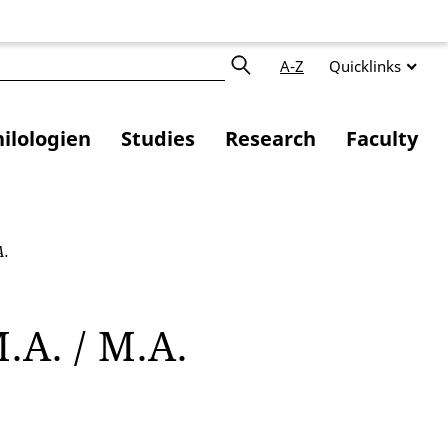
A-Z
Quicklinks
ilologien
Studies
Research
Faculty
A.
.A. / M.A.