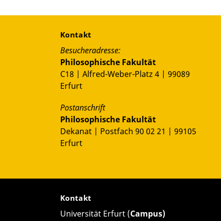
-e Nou
—
ausgew
ä
hlte Lyrik S
ī
m
ī
n Behbah
ā
n
ī
s.“
.2026.
ernen Iran
Kontakt
ht: Performing Muharram“.
Besucheradresse:
Philosophische Fakultät
C18 | Alfred-Weber-Platz 4 | 99089
tionsbildung im Spiegel der deutschen Presse des
Erfurt
Postanschrift
rom
https://entanglements.hypotheses.org/2570
.
Philosophische Fakultät
Dekanat | Postfach 90 02 21 | 99105
Erfurt
Kontakt
Universität Erfurt (
Campus)