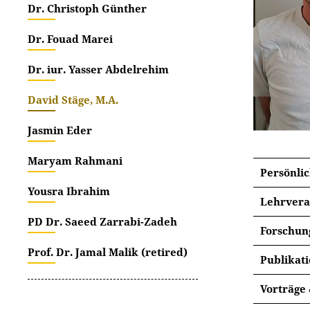
Dr. Christoph Günther
Dr. Fouad Marei
Dr. iur. Yasser Abdelrehim
David Stäge, M.A.
Jasmin Eder
Maryam Rahmani
Persönli
Yousra Ibrahim
Lehrvera
PD Dr. Saeed Zarrabi-Zadeh
Forschun
Prof. Dr. Jamal Malik (retired)
Iran 
Publikat
Kunst
In Vorb
Vorträge
Moder