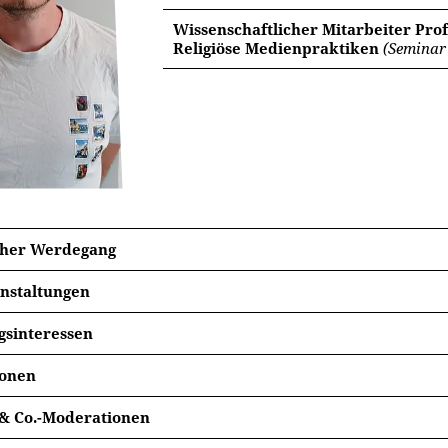
Wissenschaftlicher Mitarbeiter Pro
Religiöse Medienpraktiken
(Seminar 
cher Werdegang
nstaltungen
Sommersemester 2026:
gsinteressen
Muharram global – Erinnerungskultur der Shia
in der Moderne
ionen
Wintersemester 2025/2026:
 u. Literatur im historischen Kontext
ereitung:
Kunst im Iran: von den Qajaren bis zur Islamischen Republ
 & Co.-Moderationen
ne persische Lyrik