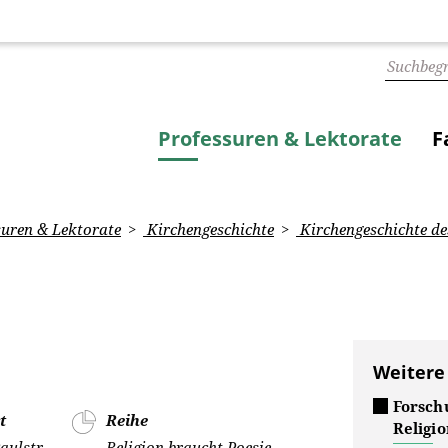
Professuren & Lektorate
F
uren & Lektorate
Kirchengeschichte
Kirchengeschichte des
Weitere
Forsch
t
Reihe
Religio
aulstr.
Religion braucht Poesie