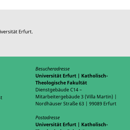
versität Erfurt.
Besucheradresse
Universität Erfurt | Katholisch-
Theologische Fakultät
Dienstgebäude C14 –
Mitarbeitergebäude 3 (Villa Martin) |
t
Nordhäuser Straße 63 | 99089 Erfurt
Postadresse
Universität Erfurt | Katholisch-