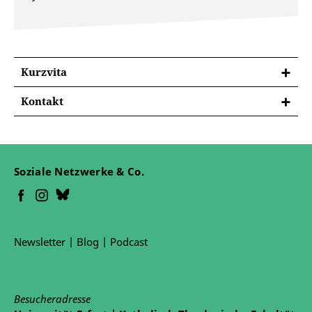
Kurzvita
Kontakt
Ich bin per Mail jederzeit erreichbar:
r.haase@bergschule-heiligenstadt.de
Soziale Netzwerke & Co.
Newsletter
|
Blog
|
Podcast
Besucheradresse