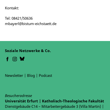
Kontakt:
Tel: 08421/50636
mbayerl@bistum-eichstaett.de
Soziale Netzwerke & Co.
Newsletter
|
Blog
|
Podcast
Besucheradresse
Universität Erfurt | Katholisch-Theologische Fakultät
Dienstgebäude C14 – Mitarbeitergebäude 3 (Villa Martin) |