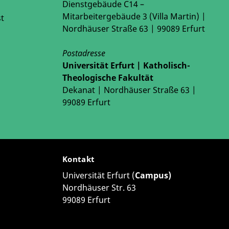
Dienstgebäude C14 –
Mitarbeitergebäude 3 (Villa Martin) |
r Führung. In diesem Rahmen gab es auch ein
t
Nordhäuser Straße 63 | 99089 Erfurt
Postadresse
Universität Erfurt | Katholisch-
niversität Jena und TU Ilmenau
Theologische Fakultät
und soziale Grundfragen, Vorsitz Prof. Dr.
Dekanat | Nordhäuser Straße 63 |
99089 Erfurt
orstudierenden für Religion und Management
nd Theologen berichten, was sie persönlich und im
Kontakt
Universität Erfurt (
Campus)
Nordhäuser Str. 63
ektion Wirtschaftsethik)
99089 Erfurt