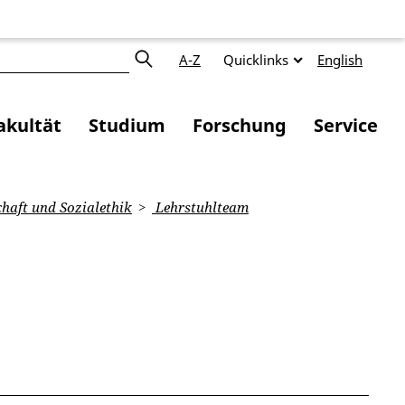
A-Z
Quicklinks
English
akultät
Studium
Forschung
Service
chaft und Sozialethik
Lehrstuhlteam