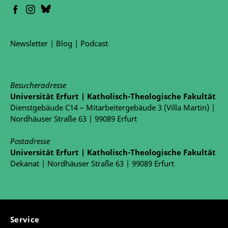
Newsletter
|
Blog
|
Podcast
Besucheradresse
Forschungskolloquium
vom 7. - 9. Juli 2023 in
Universität Erfurt | Katholisch-Theologische Fakultät
Erfurt
Dienstgebäude C14 – Mitarbeitergebäude 3 (Villa Martin) |
Nordhäuser Straße 63 | 99089 Erfurt
Postadresse
Laufende Promotionsprojekte
Universität Erfurt | Katholisch-Theologische Fakultät
Christian Gyamfi:
The Phenomenology of African
Dekanat | Nordhäuser Straße 63 | 99089 Erfurt
Traditional Religion and Culture - Reconfigurating
the African Mind
James Victor Innyasi: Gender Roles in the
Religiöse Deutungsmachtkonflikte und
Philosophy of Family: A Comparative Study of the
Überbietungskämpfe im globalen Feld des
Service
Ancient Tamil Literature and the Contemporary
Salafismus
: