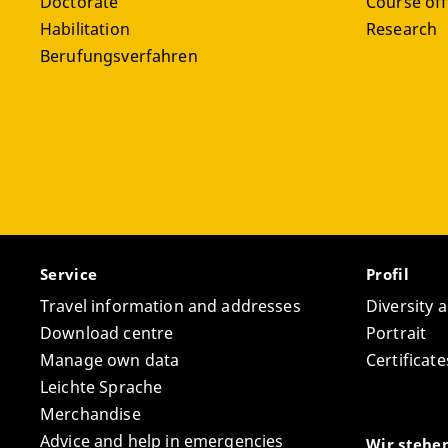
Doctorate
Course off
Habilitation
Research
Berufungsverfahren
Service
Profil
Travel information and addresses
Diversity 
Download centre
Portrait
Manage own data
Certifica
Leichte Sprache
Merchandise
Advice and help in emergencies
Wir stehe