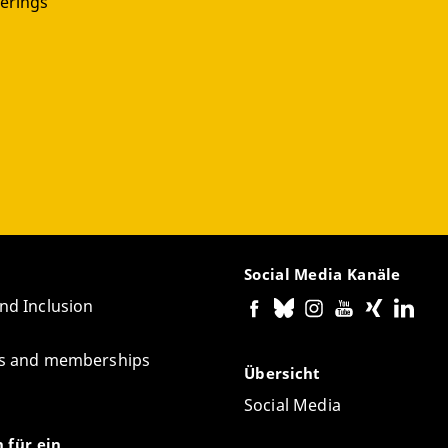
erings
Social Media Kanäle
and Inclusion
tes and memberships
Übersicht
Social Media
n für ein