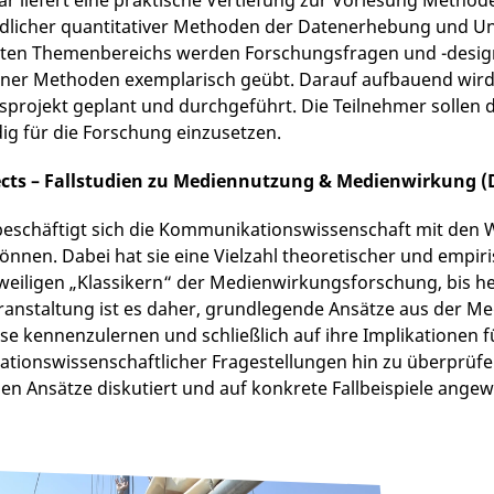
r liefert eine praktische Vertiefung zur Vorlesung Method
edlicher quantitativer Methoden der Datenerhebung und U
en Themenbereichs werden Forschungsfragen und -designs 
ner Methoden exemplarisch geübt. Darauf aufbauend wird in
projekt geplant und durchgeführt. Die Teilnehmer sollen da
ig für die Forschung einzusetzen.
ects – Fallstudien zu Mediennutzung & Medienwirkung (D
 beschäftigt sich die Kommunikationswissenschaft mit de
önnen. Dabei hat sie eine Vielzahl theoretischer und empi
weiligen „Klassikern“ der Medienwirkungsforschung, bis h
eranstaltung ist es daher, grundlegende Ansätze aus der M
se kennenzulernen und schließlich auf ihre Implikationen f
ionswissenschaftlicher Fragestellungen hin zu überprüfen
len Ansätze diskutiert und auf konkrete Fallbeispiele ange