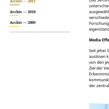
Das Semina
Archiv — 2011
unterschi
ausgewählt
Archiv — 2010
verschiede
Archiv — 2009
Forschungs
eigenständ
Media Eff
Seit jeher
auslösen k
von den je
Ziel der V
Erkenntnis
kommunikat
der zentra