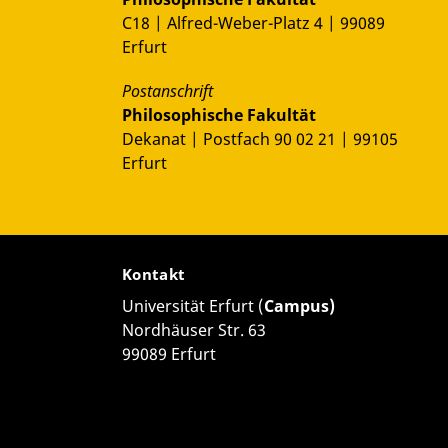
C18 | Alfred-Weber-Platz 4 | 99089
Erfurt
Postanschrift
Philosophische Fakultät
Dekanat | Postfach 90 02 21 | 99105
Erfurt
Kontakt
Universität Erfurt (
Campus)
Nordhäuser Str. 63
99089 Erfurt