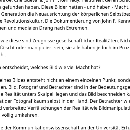
nroe. Che Guevara. John F. Kennedy. Personen, deren Schicks
 gefunden haben. Diese Bilder hatten - und haben - Macht
 Generation die Neuausrichtung der körperlichen Selbstbe
nke Revolutionskultur. Die Dokumentierung von John F. Kenned
hen und medialen Drang nach Extremen.
wie diese sind Zeugnisse gesellschaftlicher Realitäten. Nich
älscht oder manipuliert sein, sie alle haben jedoch im Proze
ht.
 entscheidet, welches Bild wie viel Macht hat?
eines Bildes entsteht nicht an einem einzelnen Punkt, so
n. Bild, Fotograf und Betrachter sind in der Bedeutungs
ie Realität unters Skalpell legen und das Bild beschneiden k
t der Fotograf kaum selbst in der Hand. Der Betrachter w
ld verbreitet: Verfälschungen der Realität wie Bildmanipul
 völlig umkehren.
de der Kommunikationswissenschaft an der Universität E