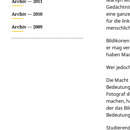
Marilyn Mo
Archiv — 2011
Gedächtnis
eine ganze
Archiv — 2010
für die li
Archiv — 2009
menschlic
Bildikonen 
er mag verf
haben Mac
Wer jedoch
Die Macht 
Bedeutunge
Fotograf d
machen, ha
der das Bi
Bedeutung
Studieren