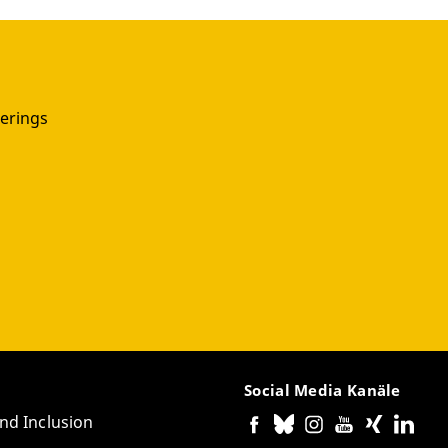
erings
Social Media Kanäle
and Inclusion