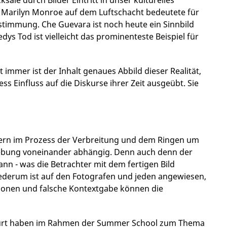
ale durch Bilder Eintritt in unser kulturelles
. Marilyn Monroe auf dem Luftschacht bedeutete für
stimmung. Che Guevara ist noch heute ein Sinnbild
ys Tod ist vielleicht das prominenteste Beispiel für
t immer ist der Inhalt genaues Abbild dieser Realität,
ss Einfluss auf die Diskurse ihrer Zeit ausgeübt. Sie
ndern im Prozess der Verbreitung und dem Ringen um
gebung voneinander abhängig. Denn auch denn der
ann - was die Betrachter mit dem fertigen Bild
iederum ist auf den Fotografen und jeden angewiesen,
ationen und falsche Kontextgabe können die
rfurt haben im Rahmen der Summer School zum Thema