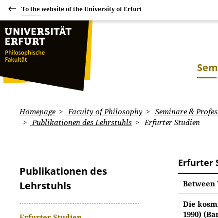
To the website of the University of Erfurt
Sem
Homepage
Faculty of Philosophy
Seminare & Profes
Publikationen des Lehrstuhls
Erfurter Studien
Erfurter
Publikationen des
Between 
Lehrstuhls
Die kosmi
1990) (Ba
Erfurter Studien