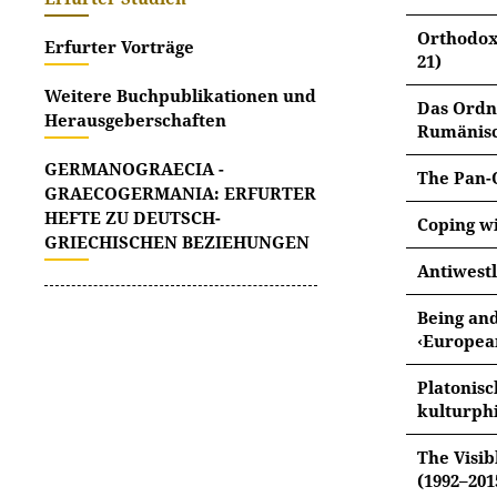
ALENA 
Orthodoxy
Erfurter Vorträge
21)
Weitere Buchpublikationen und
BREMER
Das Ordnu
Herausgeberschaften
Rumänisc
PĂTRU,
GERMANOGRAECIA -
The Pan-O
GRAECOGERMANIA: ERFURTER
VASILI
HEFTE ZU DEUTSCH-
Coping wi
GRIECHISCHEN BEZIEHUNGEN
Antiwestl
JULIA 
Being and
‹European
GEORG
Platonis
kulturph
ISABE
The Visib
(1992–201