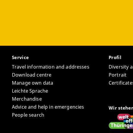
Religio
(Orthodo
Verlag 
und im 
Verlag 
Verlag 
Verlag 
Forschu
an den U
Verlag 
(2004) u
Service
Profil
Verlag 
Travel information and addresses
Diversity 
und ihre
Download centre
Portrait
Verlag 
Manage own data
Certifica
Leichte Sprache
Merchandise
Advice and help in emergencies
Wir stehe
People search