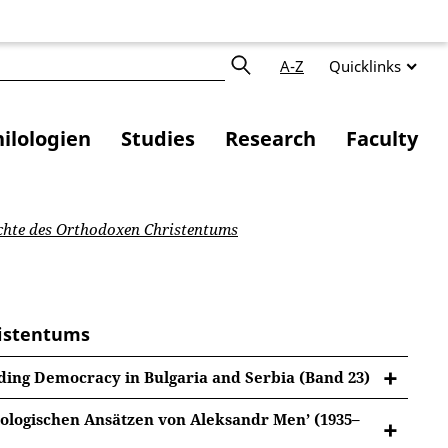
A-Z
Quicklinks
ilologien
Studies
Research
Faculty
chte des Orthodoxen Christentums
ristentums
ing Democracy in Bulgaria and Serbia (Band 23)
iologischen Ansätzen von Aleksandr Men’ (1935–