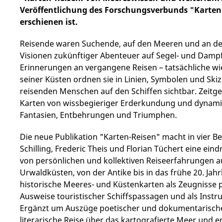
Veröffentlichung des Forschungsverbunds "Karten-
erschienen ist.
Reisende waren Suchende, auf den Meeren und an den
Visionen zukünftiger Abenteuer auf Segel- und Dampf
Erinnerungen an vergangene Reisen – tatsächliche wi
seiner Küsten ordnen sie in Linien, Symbolen und Sk
reisenden Menschen auf den Schiffen sichtbar. Zeit
Karten von wissbegieriger Erderkundung und dynami
Fantasien, Entbehrungen und Triumphen.
Die neue Publikation "Karten-Reisen" macht in vier B
Schilling, Frederic Theis und Florian Tüchert eine ein
von persönlichen und kollektiven Reiseerfahrungen au
Urwaldküsten, von der Antike bis in das frühe 20. Jah
historische Meeres- und Küstenkarten als Zeugnisse pa
Ausweise touristischer Schiffspassagen und als Inst
Ergänzt um Auszüge poetischer und dokumentarischer 
literarische Reise über das kartografierte Meer und e