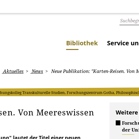
Bibliothek
Service u
Aktuelles
News
Neue Publikation: "Karten-Reisen. Von 
hungskolleg Transkulturelle Studien, Forschungszentrum Gotha, Philosophisc
isen. Von Meereswissen
Weitere
Forsch
der Uni
ng" lautet der Titel einer neuen