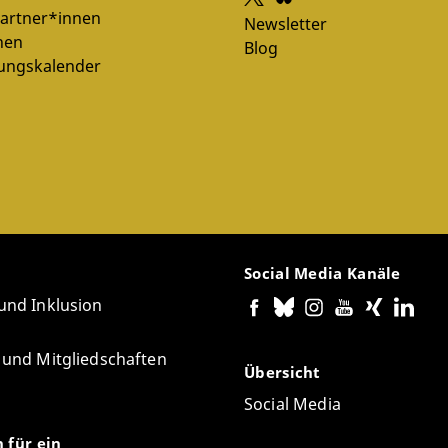
artner*innen
Newsletter
nen
Blog
tungskalender
Social Media Kanäle
 und Inklusion
e und Mitgliedschaften
Übersicht
Social Media
n für ein