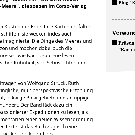
Blog "
Meere", die soeben im Corso-Verlag
 Küsten der Erde. Ihre Karten entfalten
Verwand
schiffen, sie wecken indes auch
e imaginierte. Die Dinge des Meeres und
Präsent
izzen und machen dabei auch die
"Karte
genossen wie Nachgeborene lesen in
scher Kühnheit, von Sehnsüchten und
eiträgen von Wolfgang Struck, Ruth
dringliche, multiperspektivische Erzählung
f, in karge Polargebiete und an üppige
rhundert. Der Band lädt dazu ein,
ssionierter Expeditionen zu lesen, als
rumentarien einer neuen Wissensordnung.
Texte ist das Buch zugleich eine
ntwickelt ein lebendiges