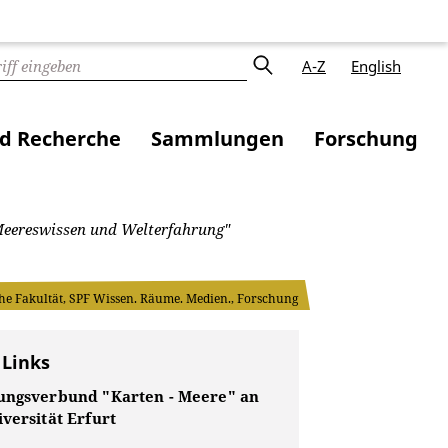
A-Z
English
nd Recherche
Sammlungen
Forschung
Meereswissen und Welterfahrung"
he Fakultät, SPF Wissen. Räume. Medien., Forschung
 Links
ungsverbund "Karten - Meere" an
versität Erfurt