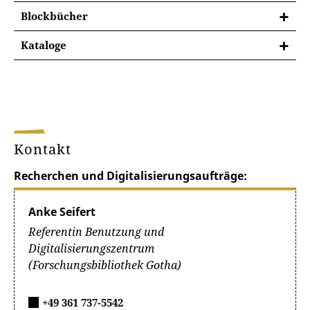
Blockbücher
Von den ursprünglich elf Blockbüchern (Signatur
Kataloge
„Xyl“) des 15. Jahrhunderts, die als Xylographica
Kataloge für Historische Drucke
unter den Inkunabeln der Herzoglichen Sammlung
verzeichnet sind, verblieben der
Forschungsbibliothek durch die Veräußerungen am
Ende des Zweiten Weltkriegs fünf mit ganzseitigen
Holztafeln gedruckte Blockbücher. Sie sind im
Online-Katalog
verzeichnet.
Kontakt
Recherchen und Digitalisierungsaufträge:
Anke Seifert
Referentin Benutzung und
Digitalisierungszentrum
(Forschungsbibliothek Gotha)
+49 361 737-5542