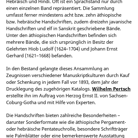
Hebräisch und Hindi. Oft ist ein Sprachstand nur durch
einen einzelnen Band repräsentiert. Die Sammlung
umfasst ferner mindestens acht bzw. zehn äthiopische
bzw. hebräische Handschriften, zudem dreizehn javanische
Handschriften und elf in Sanskrit geschriebene Bände.
Unter den äthiopischen Handschriften befinden sich
mehrere Bände, die sich ursprünglich in Besitz der
Gelehrten Hiob Ludolf (1624–1704) und Johann Ernst
Gerhard (1621–1668) befanden.
In den Bestand gelangte dieses Ansammlung an
Zeugnissen verschiedener Manuskriptkulturen durch Kauf
oder Schenkung in jedem Fall vor 1893, dem Jahr der
Drucklegung des zugehörigen Katalogs.
Wilhelm Pertsch
erstellte ihn im Auftrag von Herzog Ernst II. von Sachsen-
Coburg-Gotha und mit Hilfe von Experten.
Die Handschriften bieten zahlreiche Besonderheiten –
darunter Sonderformate wie die äthiopische Pergament-
oder hebräische Pentateuchrolle, besondere Schriftträger
wie Palmblätter oder eine bemerkenswerte Ausstattung