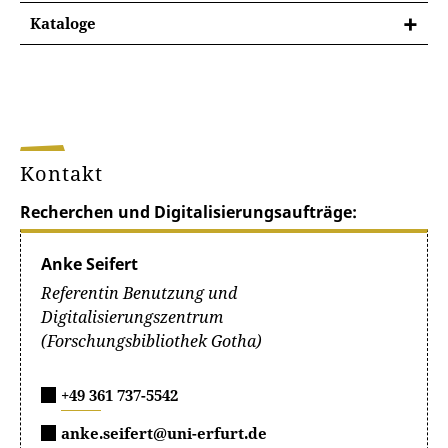
Kataloge
Die Dissertationen des 16. und 17. Jahrhunderts sind
vollständig online (einschließlich VD16 und VD17)
erfasst, die Dissertationen des 18. Jahrhunderts nur
teilweise. Die noch nicht online erfassten
Dissertationen müssen über den Alphabetischen
Katalog der Herzoglichen Sammlung und den
Kontakt
Alphabetischen Dissertationen-Katalog recherchiert
werden.
Recherchen und Digitalisierungsaufträge:
zu den Katalogen
Anke Seifert
Referentin Benutzung und
Digitalisierungszentrum
(Forschungsbibliothek Gotha)
+49 361 737-5542
anke.seifert@uni-erfurt.de