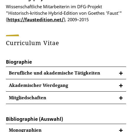
Wissenschaftliche Mitarbeiterin im DFG-Projekt
"Historisch-kritische Hybrid-Edition von Goethes 'Faust'"
(
https://faustedition.net/
), 2009–2015
Curriculum Vitae
Biographie
Berufliche und akademische Tätigkeiten
Akademischer Werdegang
2012
Promotion an der Universität Leipzig zum
Mitgliedschaften
Thema "Das Stammbuch im Kontext der Sächsischen
Arbeitsgemeinschaft für germanistische Edition
Aufklärung"
(Geschäftsführung)
Bibliographie (Auswahl)
2001–2002
Auslandsstudienjahr an der Sorbonne
European Society for Textual Scholarship (ESTS)
Nouvelle (Paris III)
Monographien