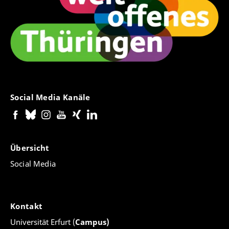
somit als Hoffnungszeichen einer neuen Form des
Miteinanders von Kirche und Welt werden. Sie bietet
viele Möglichkeiten, mit Menschen auch außerhalb
der kirchlichen »Blase« ins Gespräch zu treten und
dabei Rechenschaft über die Hoffnung der
Christinnen und Christen zu geben – und umgekehrt
von Menschen verschiedenster religiöser und
weltanschaulicher Überzeugungen zu lernen und mit
Social Media Kanäle
ihnen gemeinsam unsere Welt menschlicher zu
machen. Sich diese Tatsache vor Augen zu führen, ist
angesichts eilfertiger Sparmaßnahmen im kirchlichen
Bereich von großer Bedeutung. Es geht in dieser
Stunde darum, die kirchliche Infrastruktur diakonaler
Übersicht
Bildungsarbeit zu stärken und nicht (weiter) zu
Social Media
schwächen, wie es leider gegenwärtig insbesondere
im Bereich katholischer Schulen und
Bildungseinrichtungen, aber auch im Bereich der
Publizistik zu beobachten ist.
Kontakt
zum
Verlag
Universität Erfurt (
Campus)