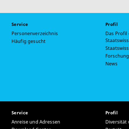
Service
Profil
Personenverzeichnis
Das Profil
Staatswiss
Häufig gesucht
Staatswis
Forschun
News
Service
Profil
Anreise und Adressen
Diversität