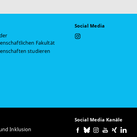
Social Media
 der
enschaftlichen Fakultät
senschaften studieren
g
Social Media Kanäle
 und Inklusion