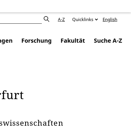
A-Z
Quicklinks
English
ngen
Forschung
Fakultät
Suche A-Z
rfurt
tswissenschaften