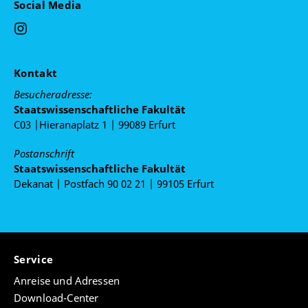
Social Media
Kontakt
Besucheradresse:
Staatswissenschaftliche Fakultät
C03 |Hieranaplatz 1 | 99089 Erfurt
Postanschrift
Staatswissenschaftliche Fakultät
Dekanat | Postfach 90 02 21 | 99105 Erfurt
Service
Anreise und Adressen
Download-Center