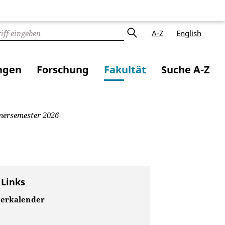
A-Z
English
ngen
Forschung
Fakultät
Suche A-Z
mersemester 2026
 Links
erkalender