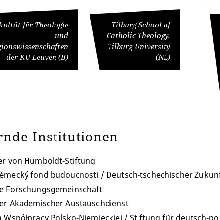
kultät für Theologie
Tilburg School of
und
Catholic Theology,
gionswissenschaften
Tilburg University
der KU Leuven (B)
(NL)
rnde Institutionen
er von Humboldt-Stiftung
ěmecký fond budoucnosti / Deutsch-tschechischer Zukun
e Forschungsgemeinschaft
er Akademischer Austauschdienst
a Współpracy Polsko-Niemieckiej / Stiftung für deutsch-