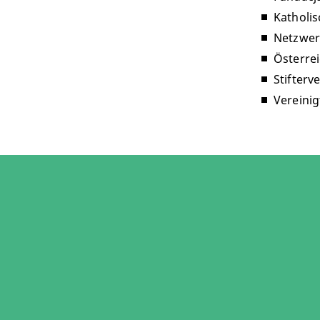
Katholi
Netzwer
Österre
Stifterv
Vereinig