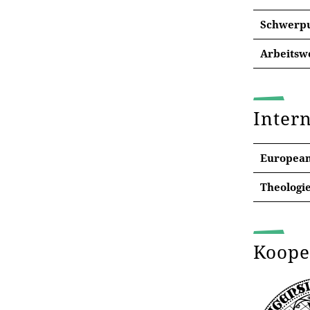
Schwerpu
Das The
Arbeitsw
in europ
Theolog
Glaubens
ähnliche
Das For
und soz
Inter
verantw
Westeur
kritisch.
wissens
European 
Das gene
Das For
Herausf
Theologie
Profess
Ausprägu
Forschu
Die Cor
gesellsc
Sozialw
Die Pro
grundsä
Um di
Koope
Arbeits
Vielzahl
wie g
Profess
Theologi
Die G
seit viel
muss zug
und L