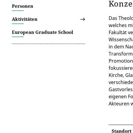
Konz
Personen
Das Theolo
Aktivitäten
welches mi
European Graduate School
Fakultät v
Wissenscha
in dem Nac
Transforma
Promotions
fokussiere
Kirche, Gl
verschiede
Gastvorles
eigenen F
Akteuren w
Standort 