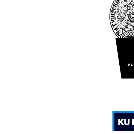
solchen
In ei
Die Pro
betreib
best
Theolog
verbund
Jenes 
Referen
Dogm
befin
Wissens
Theolog
Die L
Theologi
oder 
Sie neh
Leben
teil, di
An Frage
Inter
sind: Wi
Neben d
Ka
Persp
Wie geh
werden 
landes-
Von beso
die Wiss
In jede
gesellsc
Großbri
Wissensc
Die Vera
Program
Besonde
Das Nac
Beric
der ent