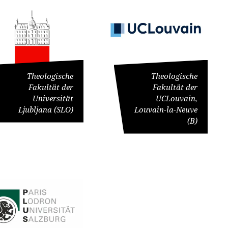
orge
 und Aufgabe akademischer Theologie neu zu
gung vor, die vor allem aus Mitteln des
n entsprechend modifizieren. Den damit
elbstständig Thema und Konzept, laden die
ales Projekt zu, das die Professuren für
nd auf eine örtlich-pfarrliche Struktur setzt,
ion der Tagung und auch für die
(Prof. Dr. Benedikt Kranemann) der Katholisch-
usprägungen der Ekklesiologie.
n verantwortlich.
ops seit Dezember 2020 durchführen: „Pastoral,
und mehr auch für Menschen offenstehen, die wenig
leich.“
ss sich in neuen, kirchlich ungewohnten
ngen im In- und Ausland und Workshop des Kollegs
Theologische
Theologische
Fakultät der
Fakultät der
opa im Blick und mit Diskurspartnern beteiligt
Universität
UCLouvain,
 der akademischen Theologien eröffnen
e? Wie sieht die Situation in einzelnen Ländern aus?
 denen akademische „Soft skills“ vermittelt
Ljubljana (SLO)
Louvain-la-Neuve
? Wie reagieren die Kirchenleitungen? Welche
(B)
r Pandemie lassen sich beobachten? Dafür haben
 Lösungen im (religions-) politischen,
rt Kolleginnen und Kollegen aus Belgien,
r Wochen eine Wissenschaftlerin oder einen
r Schweiz, Slowenien und Tschechien eingeladen.
innen und -wissenschaftler beteiligen sich am
irchliche und kulturell-gesellschaftliche
omovierenden.
iversität Erfurt EPPP-zertifiziert und nimmt an
nd Prof. Dr. Benedikt Kranemann