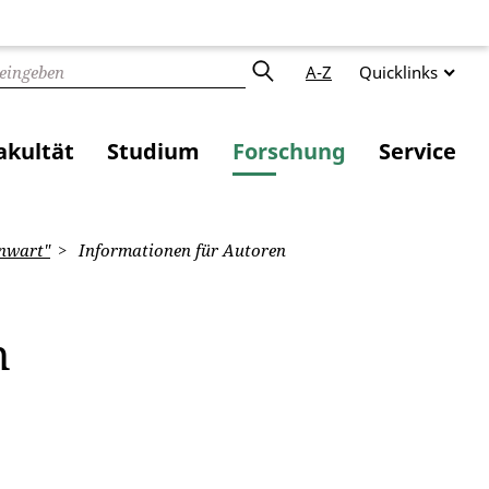
A-Z
Quicklinks
akultät
Studium
Forschung
Service
enwart"
Informationen für Autoren
n