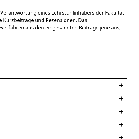
 Verantwortung eines Lehrstuhlinhabers der Fakultät
ige Kurzbeiträge und Rezensionen. Das
wverfahren aus den eingesandten Beiträge jene aus,
n folgenden Rubriken gesetzt werden:
entlichungen von allgemeinem Interesse. Diese
s Ihres Beitrags Ihren Namen sowie Ihre dienstliche
bung. Bei Literaturzitationen ist jedoch die
cht wird, und an die Sie Ihr Belegexemplar