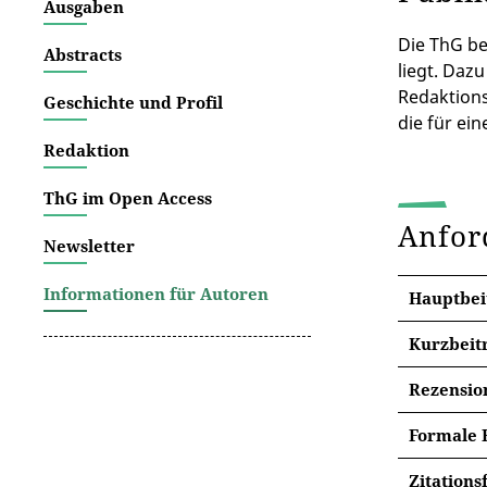
Ausgaben
Die ThG be
Abstracts
liegt. Daz
Redaktions
Geschichte und Profil
die für ei
Redaktion
ThG im Open Access
Anfor
Newsletter
Informationen für Autoren
Hauptbei
Kurzbeit
Weit gr
Rezensio
Sehr ge
Theol
Formale 
sollten 
Das K
Für alle
Adresse,
Zitations