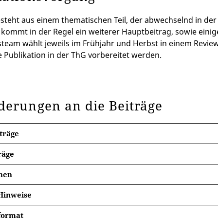
steht aus einem thematischen Teil, der abwechselnd in der
u kommt in der Regel ein weiterer Hauptbeitrag, sowie ein
team wählt jeweils im Frühjahr und Herbst in einem Revie
ne Publikation in der ThG vorbereitet werden.
derungen an die Beiträge
träge
räge
ößerer Bedarf besteht an Kurzbeiträgen, die gegenwärtig i
nen
rn drucken wir Rezensionen zu neuen theologischen Veröff
ogische Durchblicke
Hinweise
etwa 3000 Zeichen umfassen. Bitte setzen Sie an den Schlus
onzil im Diskurs
 Beiträge gelten die Regeln der neuen deutschen Rechtschrei
 die als Kontaktmöglichkeit am Ende des Heftes veröffentli
format