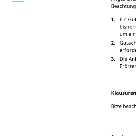
Beachtung
Ein Gu
bisher
um ein
Gutach
erford
Die An
Erörte
Klausure
Bitte beac