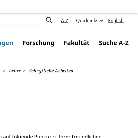
A-Z
Quicklinks
English
ngen
Forschung
Fakultät
Suche A-Z
t
Lehre
Schriftliche Arbeiten
h auf folgende Punkte zu Ihrer freundlichen