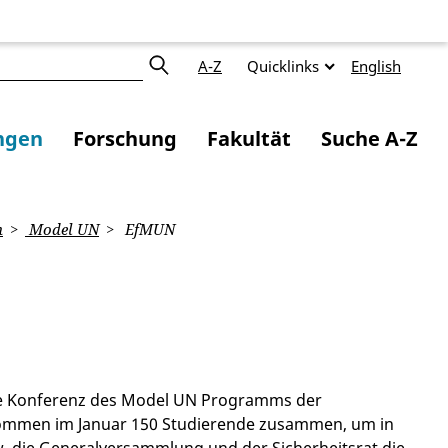
A-Z
Quicklinks
English
ngen
Forschung
Fakultät
Suche A-Z
n
Model UN
EfMUN
kale Konferenz des Model UN Programms der
h kommen im Januar 150 Studierende zusammen, um in