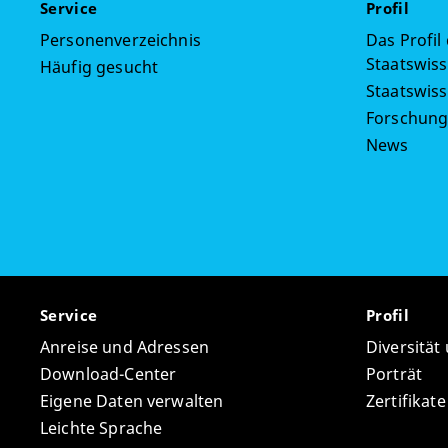
Service
Profil
Personenverzeichnis
Das Profil
Staatswiss
Häufig gesucht
Staatswis
Forschun
News
Service
Profil
Anreise und Adressen
Diversität
Download-Center
Porträt
Eigene Daten verwalten
Zertifikat
Leichte Sprache