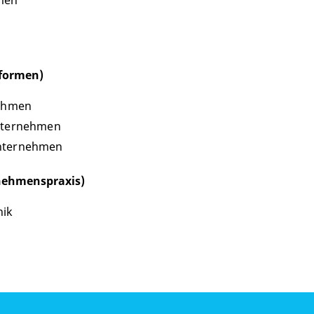
rmen
sformen)
nehmen
Unternehmen
Unternehmen
nehmenspraxis)
hik