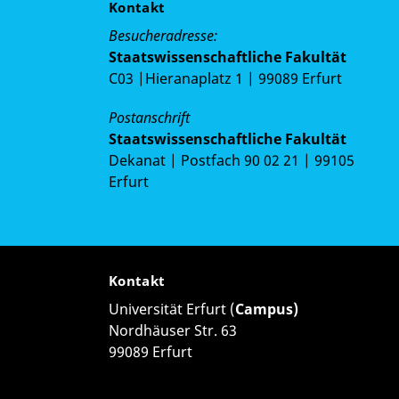
Kontakt
Besucheradresse:
Staatswissenschaftliche Fakultät
C03 |Hieranaplatz 1 | 99089 Erfurt
Postanschrift
Staatswissenschaftliche Fakultät
Dekanat | Postfach 90 02 21 | 99105
Erfurt
Kontakt
Universität Erfurt (
Campus)
Nordhäuser Str. 63
99089 Erfurt