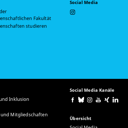
Social Media
 der
enschaftlichen Fakultät
senschaften studieren
g
Social Media Kanäle
 und Inklusion
e und Mitgliedschaften
Übersicht
Social Media