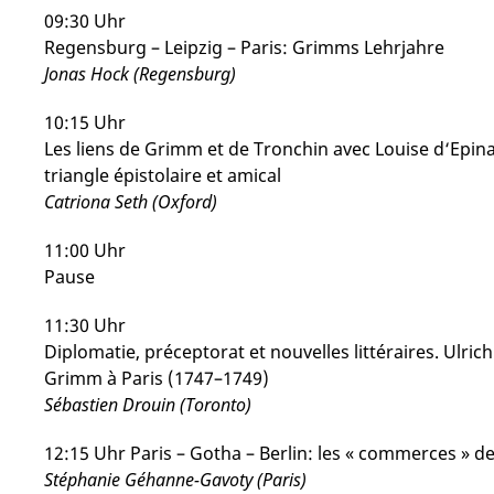
09:30 Uhr
Regensburg – Leipzig – Paris: Grimms Lehrjahre
Jonas Hock (Regensburg)
10:15 Uhr
Les liens de Grimm et de Tronchin avec Louise d‘Epi
triangle épistolaire et amical
Catriona Seth (Oxford)
11:00 Uhr
Pause
11:30 Uhr
Diplomatie, préceptorat et nouvelles littéraires. Ulri
Grimm à Paris (1747–1749)
Sébastien Drouin (Toronto)
12:15 Uhr Paris – Gotha – Berlin: les « commerces » 
Stéphanie Géhanne-Gavoty (Paris)