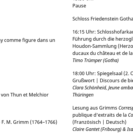
Pause
Schloss Friedenstein Goth
16:15 Uhr: Schlosshofarka
Führung durch die herzogl
nay comme figure dans un
Houdon-Sammlung (Herzogl
ducaux du château et de l
Timo Trümper (Gotha)
18:00 Uhr: Spiegelsaal (2. 
Grußwort | Discours de b
Clara Schönheid, Jeune amba
ch von Thun et Melchior
Thüringen
Lesung aus Grimms
Corresp
publique d‘extraits de la
Co
de F. M. Grimm (1764–1766)
(Französisch | Deutsch)
Claire Gantet (Fribourg) &
Isa