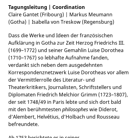
Tagungsleitung | Coordination
Claire Gantet (Fribourg) | Markus Meumann
(Gotha) | Isabella von Treskow (Regensburg)
Dass die Werke und Ideen der französischen
Aufklärung in Gotha zur Zeit Herzog Friedrichs III.
(1699–1772) und seiner Gemahlin Luise Dorothea
(1710–1767) so lebhafte Aufnahme fanden,
verdankt sich neben dem ausgedehnten
Korrespondenznetzwerk Luise Dorotheas vor allem
der Vermittlerrolle des Literatur- und
Theaterkritikers, Journalisten, Schriftstellers und
Diplomaten Friedrich Melchior Grimm (1723–1807),
der seit 1748/49 in Paris lebte und sich dort bald
mit den berühmtesten
philosophes
wie Diderot,
d’Alembert, Helvétius, d’Holbach und Rousseau
befreundete.
Ab 1753 berichtete er in seiner