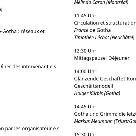
Mélinda Caron (Montréal)
a)
11:45 Uhr
Circulation et structuration
France
de Gotha
e-Gotha : réseaux et
Timothée Léchot (Neuchâtel)
12:30 Uhr
Mittagspause|Déjeuner
îner des intervenant.e.s
14:00 Uhr
Glänzende Geschäfte? Kor
Geschäftsmodell
Holger Kürbis (Gotha)
14:45 Uhr
Gotha und Grimm: die letzt
Markus Meumann (Erfurt/Go
n par les organisateur.e.s
15:30 Uhr