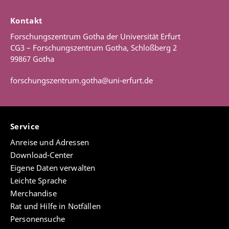
Kontakt
Forschungszentrum Gotha der Universität Erfurt
CG3 – Forschungszentrum Gotha, Schloßberg 2
99867 Gotha
forschungszentrum.gotha@uni-erfurt.de
Service
Anreise und Adressen
Download-Center
Eigene Daten verwalten
Leichte Sprache
Merchandise
Rat und Hilfe in Notfällen
Personensuche