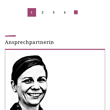
1
2
3
4
nächste
Ansprechpartnerin