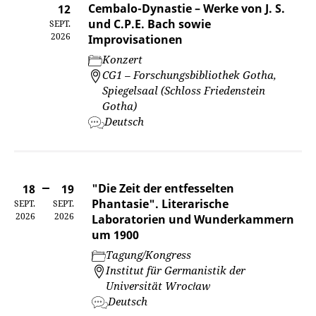
Cembalo-Dynastie – Werke von J. S.
12
und C.P.E. Bach sowie
SEPT.
2026
Improvisationen
Konzert
CG1 – Forschungsbibliothek Gotha,
Spiegelsaal (Schloss Friedenstein
Gotha)
Deutsch
"Die Zeit der entfesselten
18
19
Phantasie". Literarische
SEPT.
SEPT.
2026
2026
Laboratorien und Wunderkammern
um 1900
Tagung/Kongress
Institut für Germanistik der
Universität Wrocław
Deutsch