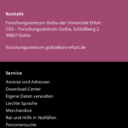
Kontakt
Forschungszentrum Gotha der Universität Erfurt
CG3 – Forschungszentrum Gotha, Schloßberg 2
99867 Gotha
forschungszentrum.gotha@uni-erfurt.de
Service
Anreise und Adressen
Download-Center
Eigene Daten verwalten
Leichte Sprache
Merchandise
Rat und Hilfe in Notfällen
Personensuche