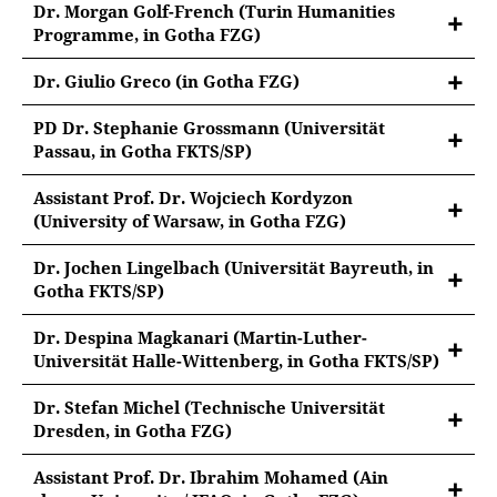
Stratigraphic Analysis of Early Qur’anic Manuscripts:
Dr. Morgan Golf-French (Turin Humanities
A Biography of the Collection at the
Programme, in Gotha FZG)
Forschungsbibliothek Gotha
Studying ‘race’ in the German Enlightenment
Dr. Giulio Greco (in Gotha FZG)
From Manuscript to Print: Jean Bodin’s Colloquium
PD Dr. Stephanie Grossmann (Universität
Heptaplomeres and its reception in Germany
Passau, in Gotha FKTS/SP)
between the Seventeenth and Eighteenth centuries
1. Kartographierung und Poetisierung der deutschen
Assistant Prof. Dr. Wojciech Kordyzon
(Grenz-)Landschaften; 2. Fragile Ordnungen.
(University of Warsaw, in Gotha FZG)
Literarische und historische Zugänge zu Klima,
Diaspora Paratexts: Networks, Topics, and Interfaces
Gesellschaft und technischer Naturbeherrschung im
Dr. Jochen Lingelbach (Universität Bayreuth, in
of Books by Religious Dissidents
19. Jahrhundert
Gotha FKTS/SP)
Colonial Histories of Vélomobility in Africa
Dr. Despina Magkanari (Martin-Luther-
Universität Halle-Wittenberg, in Gotha FKTS/SP)
Klaproth and the circulation of Orientalist knowledge
Dr. Stefan Michel (Technische Universität
in the Romantic era
Dresden, in Gotha FZG)
Der unantastbare Text. Hermeneutische Strategien
Assistant Prof. Dr. Ibrahim Mohamed (Ain
der Lutherbibel-Auslegung im frühneuzeitlichen