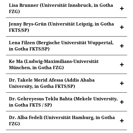
Lisa Brunner (Universität Innsbruck, in Gotha
FZG)
Jenny Brys-Grün (Universität Leipzig, in Gotha
FKTS/SP)
"Geschäftsmodelle und Krisen" – der wirtschaftliche
Lena Filzen (Bergische Universität Wuppertal,
Wandel und Erfolg des Perthes Verlages zwischen
in Gotha FKTS/SP)
Nachmärz und Gründerzeit
Die Geschichte der Wahûma: Konzeptionelle
Ke Ma (Ludwig-Maximilians-Universität
Untersuchung einer Fremdbeschreibung im Wandel
München, in Gotha FZG)
Knotenpunkt Gotha: Ostasiatische Sammlung und
Dr. Takele Merid Afessa (Addis Ababa
Ausstattung in Schloss Friedenstein – Netzwerke von
University, in Gotha FKTS/SP)
Sammlung, Wissen und China-Imagination in ihrer
Mapping Ethiopian Slave Trade Routes and Markets:
regionalen Ausstrahlung
Dr. Gebreyesus Teklu Bahta (Mekele University,
A Focus on the Nineteenth Century Cartography
in Gotha FKTS / SP)
Geopolitics and border disputes in Northern Ethiopia
Dr. Alba Fedeli (Universität Hamburg, in Gotha
and Southern Eriteria
FZG)