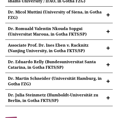
shams University / IFAO, in Gotha FZG)
Luthertum
Chivalry Mamluk Manuscripts at Gotha Research
Dr. Micol Muttini (University of Siena, in Gotha
Library
FZG)
Mapping the World from the Margins: Pietro
Dr. Romuald Valentin Nkouda Sopgui
Coppo’s Cosmography in Early Modern Europe
(Universitat Maroua, in Gotha FKTS/SP)
Kartographische Sammlungen als Bildarchive? Eine
Associate Prof. Dr. Ines Eben v. Racknitz
Analyse des kolonialen und kartografischen
(Nanjing University, in Gotha FKTS/SP)
Diskurses der Kamerunkarten in der Sammlung
Das Qing-Reich 1840-1870 in den Kartenwerken und
Perthes Gotha.
Dr. Eduardo Relly (Bundesuniversitat Santa
Manuskripten der Perthes-Sammlung in Gotha
Catarina, in Gotha FKTS/SP)
Die Ökologischen Veränderungen im atlantischen
Dr. Martin Schneider (Universität Hamburg, in
Regenwald durch den deutschen
Gotha FZG)
Siedlerkolonialismus in Südbrasilien in
Höfische Theaterpolitik im Zeichen des
Auswander*innenbriefen und Karten, 1850-1950
Dr. Julia Steinmetz (Humboldt-Universität zu
Kulturtransfers. Das Gothaer Hoftheater 1775-1779
Berlin, in Gotha FKTS/SP)
Von der Randnotiz zur Quelle. Frauenbriefe und
Sammlungslogiken in der Deutschen