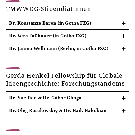
TMWWDG-Stipendiatinnen
Dr. Konstanze Baron (in Gotha FZG)
Dr. Vera Faßhauer (in Gotha FZG)
Dr. Janina Wellmann (Berlin, in Gotha FZG)
Au-delà de l’art et de l’Europe. Houdon in Gotha:
Science, Manufacture, Networks
Gerda Henkel Fellowship für Globale
Ideengeschichte: Forschungstandems
Dr. Yue Dan & Dr. Gábor Gángó
Dr. Oleg Rusakovskiy & Dr. Haik Hakobian
Intellektuelle Begegnungen zwischen Lutheranern
und Armeniern. Akademische Studien, religiöse
Polemik und politische Interessen (1630–1700)