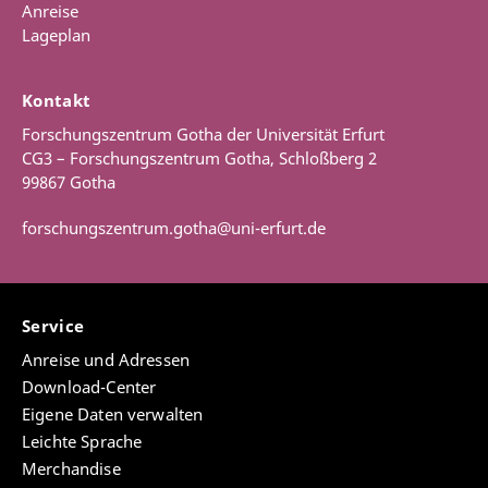
Anreise
Lageplan
Kontakt
Forschungszentrum Gotha der Universität Erfurt
CG3 – Forschungszentrum Gotha, Schloßberg 2
99867 Gotha
forschungszentrum.gotha@uni-erfurt.de
Service
Anreise und Adressen
Download-Center
Eigene Daten verwalten
Leichte Sprache
Merchandise