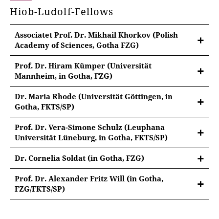
Auswandererbriefsammlung
Hiob-Ludolf-Fellows
Associatet Prof. Dr. Mikhail Khorkov (Polish
Academy of Sciences, Gotha FZG)
Prof. Dr. Hiram Kümper (Universität
Mannheim, in Gotha, FZG)
Ein Geschwisterpaar deutscher Theatergeschichte:
Dr. Maria Rhode (Universität Göttingen, in
Mannheim und Gotha im ausgehenden 18.
Gotha, FKTS/SP)
Jahrhundert
Anthropologie und Ethnologie in Polen 1850-1914.
Prof. Dr. Vera-Simone Schulz (Leuphana
Das Werden einer Disziplin unter besonderen
Universität Lüneburg, in Gotha, FKTS/SP)
Bedingungen
Zwischen Thüringen, dem Mittelmeerraum und
Dr. Cornelia Soldat (in Gotha, FZG)
Regionen darüber hinaus: Gerhard Rohlfs, Henry
"Ein Tyrann, viele Verkleidungen. Der
Noël/Abd el Faradj und koloniale und afro-
Prof. Dr. Alexander Fritz Will (in Gotha,
Tyrannendiskurs in den deutschen Texten über die
europäische Verflechtungen im 19. und frühen 20.
FZG/FKTS/SP)
Opriĕnina Ivans des Schrecklichen"
Jahrhundert
"Vaterlandslose Gesellen. Der deutsche Adel und
Amerika, 1776-1914"