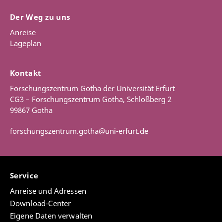
Der Weg zu uns
Anreise
Lageplan
Kontakt
Forschungszentrum Gotha der Universität Erfurt
CG3 – Forschungszentrum Gotha, Schloßberg 2
99867 Gotha
forschungszentrum.gotha@uni-erfurt.de
Service
Anreise und Adressen
Download-Center
Eigene Daten verwalten