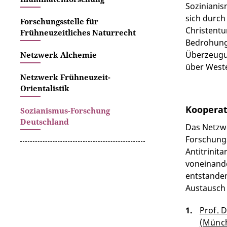
Sozinianis
sich durch
Forschungsstelle für
Christentu
Frühneuzeitliches Naturrecht
Bedrohung 
Überzeugun
Netzwerk Alchemie
über West
Netzwerk Frühneuzeit-
Orientalistik
Koopera
Sozianismus-Forschung
Deutschland
Das Netzwe
Forschungs
Antitrinit
voneinande
entstanden
Austausch 
Prof. D
(Münch