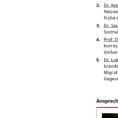
Dr. Ke
Netzwe
Frühe 
Dr. Sa
Sozini
Prof. 
Korres
Vorber
Dr. Łu
brande
Migrati
Gegenr
Ansprech