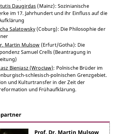
stutis Daugirdas
(Mainz): Sozinianische
rke im 17. Jahrhundert und ihr Einfluss auf die
Aufklärung
scha Salatowsky
(Coburg): Die Philosophie der
aner
Dr. Martin Mulsow
(Erfurt/Gotha): Die
pondenz Samuel Crells (Beantragung in
eitung)
kasz Bieniasz (Wrocław)
: Polnische Brüder im
nburgisch-schlesisch-polnischen Grenzgebiet.
on und Kulturtransfer in der Zeit der
eformation und Frühaufklärung.
partner
Prof. Dr. Martin Mulsow