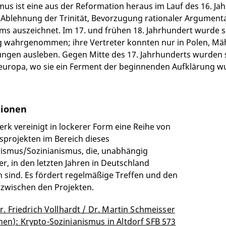
mus ist eine aus der Reformation heraus im Lauf des 16. J
 Ablehnung der Trinität, Bevorzugung rationaler Argument
ms auszeichnet. Im 17. und frühen 18. Jahrhundert wurde si
wahrgenommen; ihre Vertreter konnten nur in Polen, Mäh
gen ausleben. Gegen Mitte des 17. Jahrhunderts wurden si
europa, wo sie ein Ferment der beginnenden Aufklärung w
tionen
rk vereinigt in lockerer Form eine Reihe von
projekten im Bereich dieses
arismus/Sozinianismus, die, unabhängig
r, in den letzten Jahren in Deutschland
 sind. Es fördert regelmäßige Treffen und den
zwischen den Projekten.
r. Friedrich Vollhardt / Dr. Martin Schmeisser
en): Krypto-Sozinianismus in Altdorf SFB 573