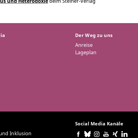
us und Heterodoxie
beim Steiner-Verlag
dia
Der Weg zu uns
Anreise
Lageplan
r
Social Media Kanäle
 und Inklusion