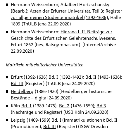
Hermann Weissenborn; Adalbert Hortzschansky
(Bearb.): Acten der Erfurter Universität.
Teil 3: Register
zur allgemeinen Studentenmatrikel (1392-1636).
Halle
1899 (ThULB Jena 22.09.2020)
Hermann Weissenborn:
Hierana I. II. Beiträge zur
Geschichte des Erfurtischen Gelehrtenschulwesens.
Erfurt 1862 (bes. Ratsgymnasium) (InternetArchive
22.09.2020)
Matrikeln mittelalterlicher Universitäten
Erfurt (1392-1636)
Bd. I
(1392-1492);
Bd. II
(1493-1636);
Bd. III
(Register) (ThULB Jena 24.09.2020)
Heidelberg
(1386-1920) (Heidelberger historische
Bestände – digital 24.09.2020)
Köln
Bd. 1
(1389-1475);
Bd. 2
(1476-1559);
Bd 3
(Nachträge und Register) (USB Köln 24.09.2020)
Leipzig (1409-1599)
Bd. I
(Immatrikulationen);
Bd. II
(Promotionen),
Bd. III
(Register) (ISGV Dresden