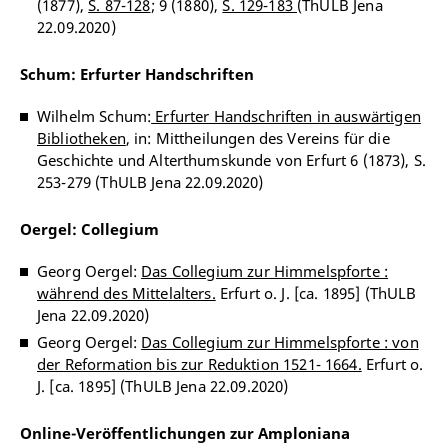
(1877),
S. 87-128
; 9 (1880),
S. 129-183
(ThULB Jena
22.09.2020)
Schum: Erfurter Handschriften
Wilhelm Schum:
Erfurter Handschriften in auswärtigen
Bibliotheken
, in: Mittheilungen des Vereins für die
Geschichte und Alterthumskunde von Erfurt 6 (1873), S.
253-279 (ThULB Jena 22.09.2020)
Oergel: Collegium
Georg Oergel:
Das Collegium zur Himmelspforte :
während des Mittelalters.
Erfurt o. J. [ca. 1895] (ThULB
Jena 22.09.2020)
Georg Oergel:
Das Collegium zur Himmelspforte : von
der Reformation bis zur Reduktion 1521- 1664.
Erfurt o.
J. [ca. 1895] (ThULB Jena 22.09.2020)
Online-Veröffentlichungen zur Amploniana