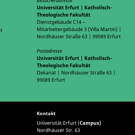
Besucheradresse
in Worms
iterung der Thesen empfahlen die Referent/innen
Universität Erfurt | Katholisch-
algeschichtlich, zum anderen aber ebenso
Theologische Fakultät
rzu zählten sie im Weiteren eine Ausdehnung des
offmann
© Nils Hoffmann
Dienstgebäude C14 –
dnis christlicher Ideen und Selbstverständnisse
Mitarbeitergebäude 3 (Villa Martin) |
rführend könnte auch der Abbruch religiösen
t
Nordhäuser Straße 63 | 99089 Erfurt
nd alltägliche soziale Praktiken veränderten.
s Akteur einer Erinnerungspolitik hinterfragen und
Postadresse
Ausgangspunkt sein, Geschichtsbilder nach 1989/90
Universität Erfurt | Katholisch-
Theologische Fakultät
Dekanat | Nordhäuser Straße 63 |
iative zum Ausdruck und hoffen auf eine
99089 Erfurt
kelmann
Kontakt
durch die
Universität Erfurt (
Campus)
Nordhäuser Str. 63
efördert