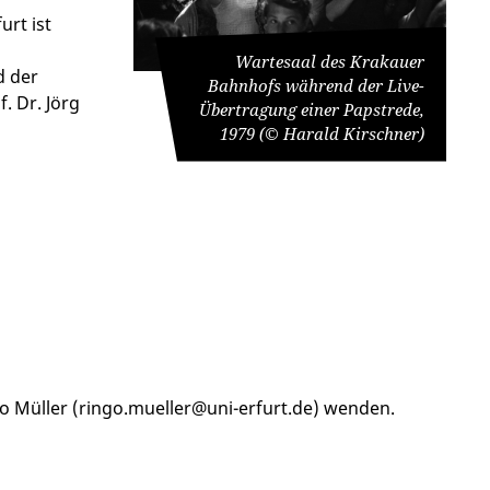
urt ist
Wartesaal des Krakauer
d der
Bahnhofs während der Live-
. Dr. Jörg
Übertragung einer Papstrede,
1979 (© Harald Kirschner)
 Müller (ringo.mueller@uni-erfurt.de) wenden.