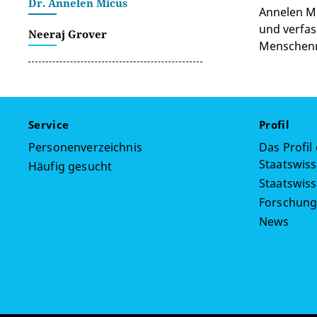
Dr. Annelen Micus
Annelen Mi
und verfas
Neeraj Grover
Menschenre
Service
Profil
Personenverzeichnis
Das Profil
Staatswiss
Häufig gesucht
Staatswis
Forschun
News