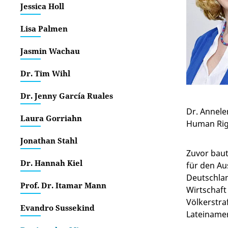
Jessica Holl
Lisa Palmen
Jasmin Wachau
Dr. Tim Wihl
Dr. Jenny García Ruales
Dr. Annele
Laura Gorriahn
Human Ri
Jonathan Stahl
Zuvor baut
Dr. Hannah Kiel
für den Au
Deutschlan
Prof. Dr. Itamar Mann
Wirtschaft
Völkerstr
Evandro Sussekind
Lateinamer