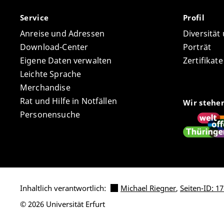
Service
Profil
Anreise und Adressen
Diversität
Download-Center
Porträt
Eigene Daten verwalten
Zertifikat
Leichte Sprache
Merchandise
Rat und Hilfe in Notfällen
Wir stehe
Personensuche
Inhaltlich verantwortlich:
Michael Riegner
,
Seiten-ID: 1
© 2026 Universität Erfurt