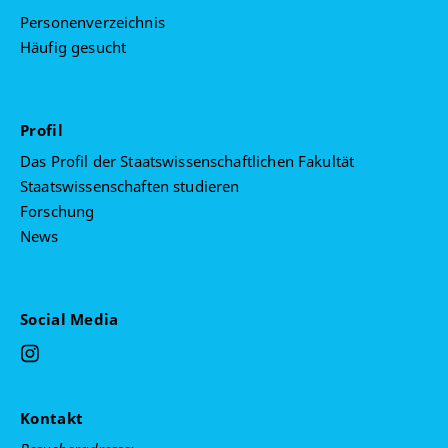
Lewandowski and professors Heleno Torres e
Personenverzeichnis
Pierpaolo Bottini, 2023.
Häufig gesucht
Criando Poderes Institucionais: O STF e os
Mandados de Segurança contra as mesas do
Congresso na 4ª República
. Teoria e Pesquisa,
Profil
2022.
Das Profil der Staatswissenschaftlichen Fakultät
Constitucionalismo transformador: entre casas
Staatswissenschaften studieren
de máquinas e a engenharia social judicial
. Co-
Forschung
authorship with Professor Diego Werneck, Direito e
News
Práxis, 2022.
Monitoramento na Prática Brasileira
Co-
authorship with Professors Caio Rodriguez and
Social Media
Adriana Vojvodic. Editora Mizuno. 2022.
Judicialização antes da democratização? O
Supremo Tribunal Federal e o destino da
Kontakt
Emenda Constitucional das "Diretas Já
" Co-
authorship with Professor Diego Werneck, Revista