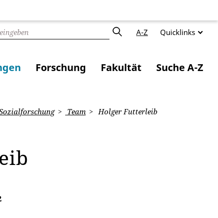
A-Z
Quicklinks
ngen
Forschung
Fakultät
Suche A-Z
Sozialforschung
Team
Holger Futterleib
eib
2