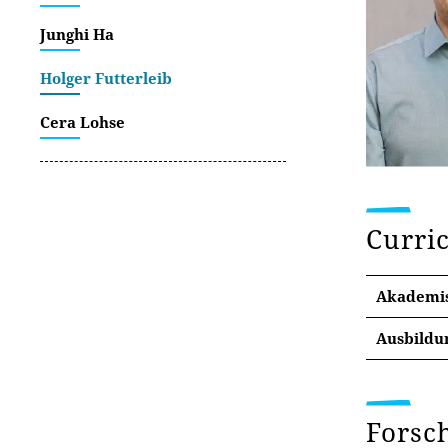
Junghi Ha
Holger Futterleib
Cera Lohse
Curri
Akademi
Ausbildu
2016 
Erfur
Forsc
Maste