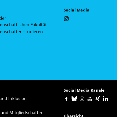
Social Media
 der
enschaftlichen Fakultät
senschaften studieren
g
Social Media Kanäle
 und Inklusion
e und Mitgliedschaften
Übersicht