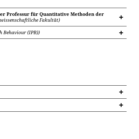
der Professur für Quantitative Methoden der
wissenschaftliche Fakultät)
th Behaviour (IPB))
nd Kompetenzentwicklung (M.Sc.), Universität
ttributiven Entscheidungen
“