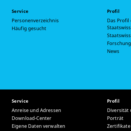
Service
Profil
Personenverzeichnis
Das Profil
Staatswiss
Häufig gesucht
Staatswis
Forschun
News
Service
Profil
Anreise und Adressen
Diversität
Download-Center
Porträt
Eigene Daten verwalten
Zertifikat