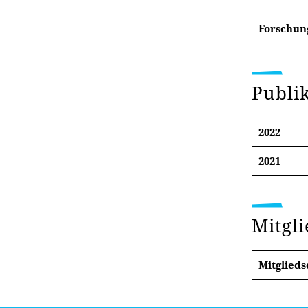
2017 
Univer
Forschun
2012 –
Publi
2022
2021
Aßmann
Source
Mitgl
Mitglieds