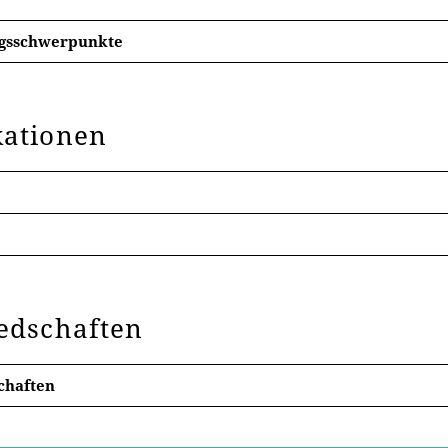
– 2018 wissenschaftliche Hilfskraft am Lehrstuhl für Sozia
sität Erfurt
gsschwerpunkte
 2016 Psychologie (B.Sc.), Universität Leipzig
kationen
, L., Futterleib, H., Betsch, T., Thomm, E., & Bauer, J. (202
s? Integrating Source Search in Information Boards.
PsyArXiv
iedschaften
chaften