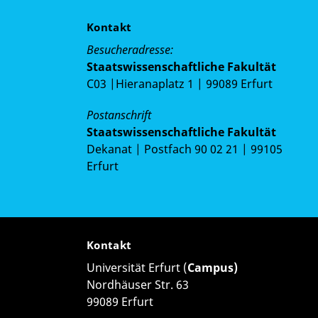
Kontakt
Besucheradresse:
Staatswissenschaftliche Fakultät
C03 |Hieranaplatz 1 | 99089 Erfurt
Postanschrift
Staatswissenschaftliche Fakultät
Dekanat | Postfach 90 02 21 | 99105
Erfurt
Kontakt
Universität Erfurt (
Campus)
Nordhäuser Str. 63
99089 Erfurt