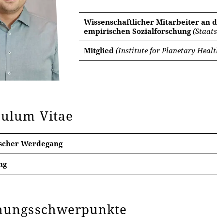
Wissenschaftlicher Mitarbeiter an 
empirischen Sozialforschung
(Staats
Mitglied
(Institute for Planetary Heal
culum Vitae
scher Werdegang
ng
– 2018 Psychologie mit dem Schwerpunkt Lehren, Lernen u
t
hungsschwerpunkte
rarbeit: „
Blickbewegungserfassung als Prozessmaß bei multia