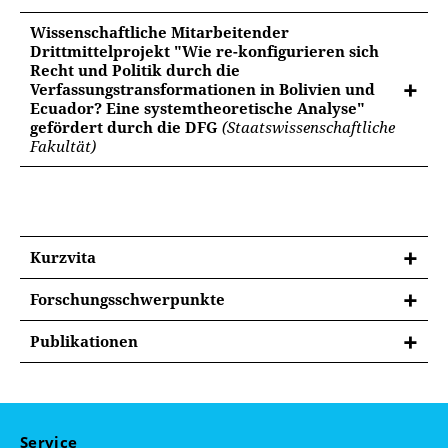
Wissenschaftliche Mitarbeitender
Drittmittelprojekt "Wie re-konfigurieren sich
Recht und Politik durch die
Verfassungstransformationen in Bolivien und
Ecuador? Eine systemtheoretische Analyse"
gefördert durch die DFG
(Staatswissenschaftliche
Fakultät)
Kurzvita
Forschungsschwerpunkte
Demokratie ohne Rechtsstaat
Publikationen
Verfassungstransformation
Artikel
Populismus
lateinamerikanische Institutionenentwicklung
• (2025) „Why Stalemated Regime-Related
Constellations Matter: Lessons from the Alleged 2019
Service