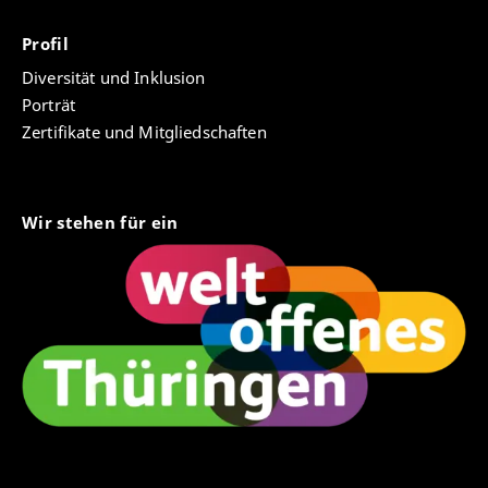
Lepsius et al. (Hg.): Jahrbuch des Öffentlichen Rechts.
Band 68. Tübingen: Mohr Siebeck, S. 805-820,
Profil
www.mohrsiebeck.com/buch/jahrbuch-des-
Diversität und Inklusion
oeffentlichen-rechts-der-gegenwart-neue-folge-
Porträt
9783161593925/
Zertifikate und Mitgliedschaften
• (2019) „Territorial fiscal self-rule“ In: A. Farazmand
(Hg.): Global Encyclopedia of Public Administration,
Public Policy, and Governance. Springer,
Wir stehen für ein
link.springer.com/referenceworkentry/10.1007/978-
3-030-66252-3_3641
• (2019) „Neither unitary nor federal: Did Bolivians
invent something new?“ In: International Political
Science Review 41(3), S. 402-418 ,
doi.org/10.1177/0192512119829475
• (2019) „Refining the concepts of territorial revenue
assignment, substate fiscal self-rule and territorial
fiscal balance“ In: International Journal of Public
Administration 42(5), S. 432-454,