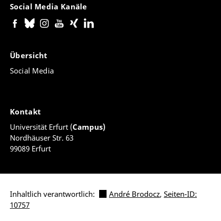
Social Media Kanäle
doi.org/10.1080/01900692.2018.1466899
• (2018) „El control contramayoritario como marco de
análisis de la influencia del nuevo constitucionalismo
latinoamericano sobre la democracia“ In: Revista
Übersicht
Española de Ciencia Política 47, S. 39-68,
Social Media
dialnet.unirioja.es/servlet/articulo
• (2017)„Las recientes reformas de regionalización en
Colombia, Perú, Ecuador y Bolivia. Hacia un marco
Kontakt
conceptual“ In: Geopolítica(s). Revista de Estudios
Universität Erfurt (
Campus)
sobre Espacio y Poder 8(1) (), S. 51-89,
Nordhäuser Str. 63
dialnet.unirioja.es/servlet/articulo
99089 Erfurt
• (2014)„The case for conceptual dichotomies in
comparative federalism: can political science learn
from comparative constitutional law?“ In: Territory,
Politics and Government 2(1), S. 3-29,
Inhaltlich verantwortlich:
André Brodocz
,
Seiten-ID:
www.tandfonline.com/doi/metrics/10.1080/21622671.2
10757