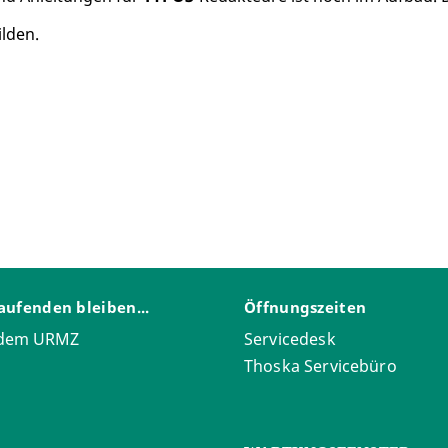
ilden.
aufenden bleiben...
Öffnungszeiten
 dem URMZ
Servicedesk
Thoska Servicebüro