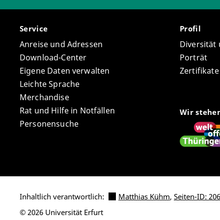
Service
Profil
Anreise und Adressen
Diversität
Download-Center
Porträt
Eigene Daten verwalten
Zertifikat
Leichte Sprache
Merchandise
Rat und Hilfe in Notfällen
Wir stehe
Personensuche
Inhaltlich verantwortlich:
Matthias Kühm
,
Seiten-ID: 20
© 2026 Universität Erfurt