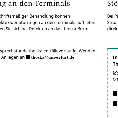
ng an den Terminals
St
schriftsmäßiger Behandlung können
Bei 
kte oder Störungen an den Terminals auftreten.
Studi
en Sie sich bei Defekten an das thoska-Büro:
direk
lsprechstunde thoska entfällt vorläufig. Wenden
In
ei Anliegen an
thoska@uni-erfurt.de
T
Ma
(S