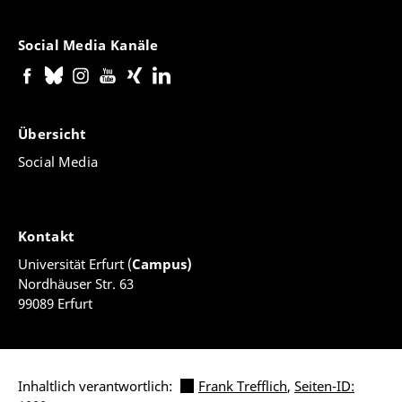
vollen Akku benötigt - einfach rechtzeitig vorher die
Einstellung deaktivieren und den Akku voll laden
Social Media Kanäle
lassen.
Die verfügbaren Optionen unterscheiden sich je nach
Modell und verbauter Hardware.
Übersicht
Social Media
Hardware-Scan
Kontakt
Universität Erfurt (
Campus)
Nordhäuser Str. 63
99089 Erfurt
Inhaltlich verantwortlich:
Frank Trefflich
,
Seiten-ID: