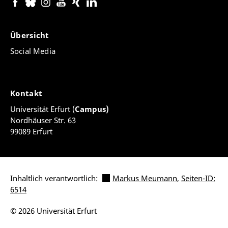
2021.
Marie Nosper: „Allerlei Fahrten. Ernsts II.
Übersicht
Abwesenheit vom Hof“, Vortrag bei der Tagung
„Being E(a)rnest. Neue Forschungen zu Ernst II. von
Social Media
Sachsen-Gotha-Altenburg (1745-1804)“. Workshop
des Sammlungs- und Forschungsverbunds Gotha
und der Arbeitsstelle Illuminatenforschung am
Kontakt
Forschungszentrum Gotha, 13. November
2019. Organisation: Marie Nosper.
Universität Erfurt (
Campus)
Nordhäuser Str. 63
Marie Nosper: „Herzog Ernst II. von Sachsen-Gotha
99089 Erfurt
und Altenburg (1745 – 1804) zwischen Wissenschaft,
Politik und Geheimbundtätigkeiten“. Vortrag und
Textbeitrag im im Rahmen des Workshops
„Forschungsfragen“ in Gotha, 26. Juni 2019.
Inhaltlich verantwortlich:
Markus Meumann
,
Seiten-ID:
6514
Marie Nosper: „Herzog Ernst II. von Sachsen-Gotha-
Altenburg zwischen Politik und
© 2026 Universität Erfurt
Geheimbundtätigkeit“, Vortrag beim Workshop
„Bürgerliche Aufklärungsgesellschaft oder Staat im