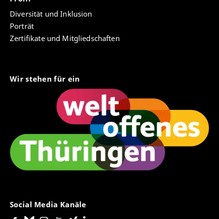
„Wissensgeschichte der Neuzeit“ Gotha, 12. Mai
2022.
Diversität und Inklusion
Porträt
Marie Nosper: „Herzog Ernst II. von Sachsen-Gotha
Zertifikate und Mitgliedschaften
und Altenburg (1745 – 1804) zwischen Wissenschaft,
Politik und Geheimbundtätigkeiten“. Vortrag und
Textbeitrag im im Rahmen des Workshops
„Wissensgeschichte – transdisziplinär und
Wir stehen für ein
transepochal: Forschungsfragenworkshop 2.0“ in
Gotha, 5. Oktober 2022.
Marie Nosper: „Die Briefe von Stolberg-Roßla an
Ernst II. im Jahr 1784“, Vortrag beim Workshop „Der
Illuminatenorden. Ideale und Widersprüche”.
Workshop der Arbeitsstelle für Illuminatenforschung
am Forschungszentrum Gotha, 28. Januar 2022.
Marie Nosper: „Herzog Ernst. II. von Sachsen-Gotha-
Altenburg zwischen Wissenschaft, Politik und
Geheimbundttigkeit“. Stippendiatentreffen der Jutta
Social Media Kanäle
Heidemann Stiftung, Zoom Webinar/Meeting, 4. Juni