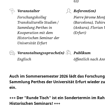
63)
Veranstalter
Referent(en)
Forschungskolleg
Pierre Jérome Mon
Transkulturelle Studien /
(Barcelona), Tahi
Sammlung Perthes in
(Ankara), Florian
Kooperation mit dem
(Erfurt)
Historischen Seminar der
Universität Erfurt
Veranstaltungssprache(n)
Publikum
Englisch
öffentlich nach A
Auch im Sommersemester 2026 lädt das Forschungsk
Sammlung Perthes der Universität Erfurt wieder zu
ein.
+++ Der "Runde Tisch" ist ein Sondertermin im Ra
Historischen Seminars! +++