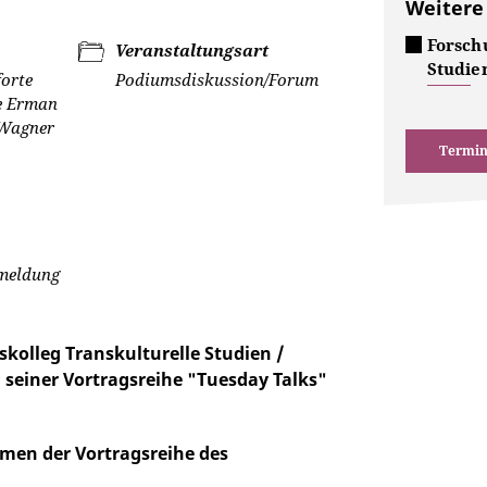
Weitere
Forsch
Veranstaltungsart
Studie
forte
Podiumsdiskussion/Forum
re Erman
 Wagner
Termin
nmeldung
olleg Transkulturelle Studien /
 seiner Vortragsreihe "Tuesday Talks"
hmen der Vortragsreihe des