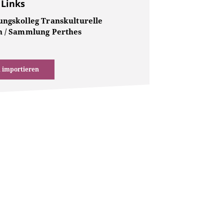
 Links
ungskolleg Transkulturelle
n / Sammlung Perthes
 importieren