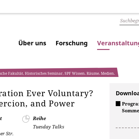
Über uns
Forschung
Veranstaltu
sche Fakultät, Historisches Seminar, SPF Wissen. Räume. Medien.
ration Ever Voluntary?
Downlo
ercion, and Power
Progra
Sommer
t
Reihe
Tuesday Talks
r Str.