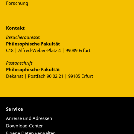
Forschung
Kontakt
Besucheradresse:
Philosophische Fakultät
C18 | Alfred-Weber-Platz 4 | 99089 Erfurt
Postanschrift
Philosophische Fakultät
Dekanat | Postfach 90 02 21 | 99105 Erfurt
Service
Anreise und Adressen
Download-Center
Eigene Daten verwalten