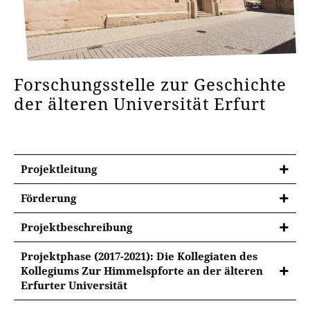
Forschungsstelle zur Geschichte
der älteren Universität Erfurt
Projektleitung
Förderung
DFG - Deutsche Forschungsgemeinschaft
Projektbeschreibung
Eigenmittel der Universität Erfurt
Das Kollegium „Zur Himmelspforte“ (collegium Porta
Projektphase (2017-2021): Die Kollegiaten des
Coeli) an der älteren Erfurter Universität [
Kollegiums Zur Himmelspforte an der älteren
Sparkassenstiftung Erfurt
geschichtlicher Überblick
] wurde im Jahre
Erfurter Universität
1412 von dem vormaligen Rektor, dem Mediziner
Die Biogramme der Kollegiaten werden in