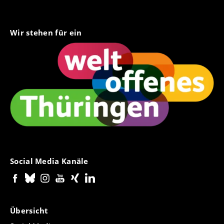
of Adam Smith and James C. Scott, in: Bernhard
Kleeberg et. al.: Nomad Properties. Political
Anthropologies of Nomadism from the 18th
Wir stehen für ein
Century until Today, Frankfurt am Main/New
York: Campus, 2025.
Besitz als Medium der Gewohnheit. Industrielle
Infrastruktur und die Herausbildung einer
bürgerlichen Eigentumsordnung im 19.
Jahrhundert
, in: Anna Henkel (Hg.): 10-Minuten-
Soziologie: Infrastruktur, Bielefeld: Transcript,
2025.
Ethische Defizite des Kosmopolitismus: Johann
Georg Hamanns Kritik an Kant, in: Rebecca Pates
et al., Die Beharrlichkeit der Nation.
Interdisziplinäre Perspektiven auf die
Social Media Kanäle
Funktionalität des Nationalen in Deutschland,
Springer VS, erscheint 2026.
Francois Quesnay’s
Despotisme de la Chine
as a
Critique of Early Political Liberalism
, in: Shuchen
Übersicht
Xiang, Martin Powers (Hrsg.): How China Shaped