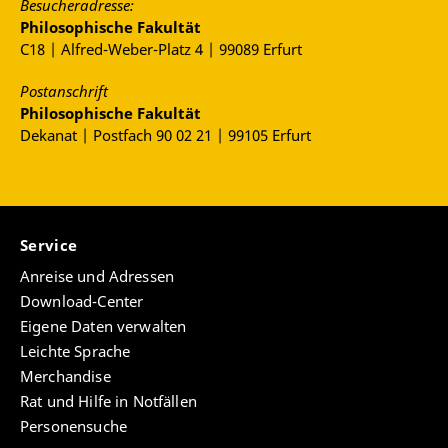
Besucheradresse:
Barcelona, Herder, 2010.
Anales Cervantinos
XLIV,
Philosophische Fakultät
2012, S. 177-181.
C18 | Alfred-Weber-Platz 4 | 99089 Erfurt
Postanschrift
Philosophische Fakultät
Dekanat | Postfach 90 02 21 | 99105 Erfurt
Service
Anreise und Adressen
Download-Center
Eigene Daten verwalten
Leichte Sprache
Merchandise
Rat und Hilfe in Notfällen
Personensuche