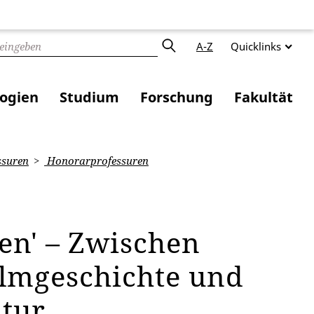
A-Z
Quicklinks
logien
Studium
Forschung
Fakultät
ssuren
Honorarprofessuren
fen' – Zwischen
ilmgeschichte und
ltur