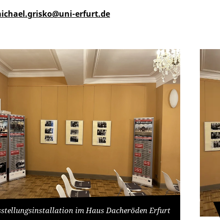
ichael.grisko@uni-erfurt.de
stellungsinstallation im Haus Dacheröden Erfurt