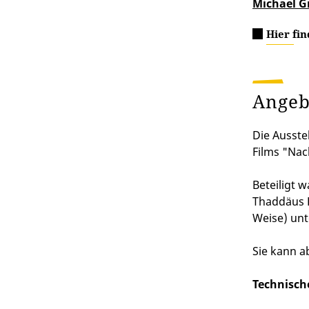
Michael G
Hier fin
Angeb
Die Ausste
Films "Nac
Beteiligt 
Thaddäus K
Weise) unt
Sie kann a
Technisc