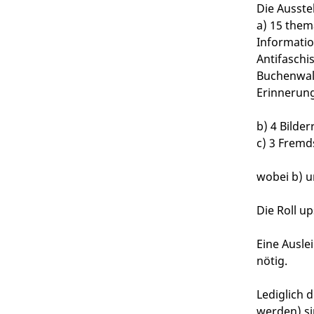
Die Ausste
a) 15 them
Informatio
Antifaschi
Buchenwal
Erinnerung
b) 4 Bilde
c) 3 Frem
wobei b) un
Die Roll up
Eine Ausle
nötig.
Lediglich 
werden) si