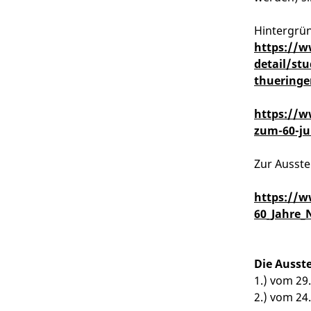
Hintergrü
https://w
detail/st
thueringe
https://w
zum-60-ju
Zur Ausste
https://w
60_Jahre_
Die Ausste
1.) vom 29
2.) vom 24