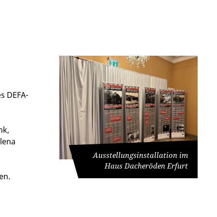
es DEFA-
nk,
ilena
Ausstellungsinstallation im
Haus Dacheröden Erfurt
en.