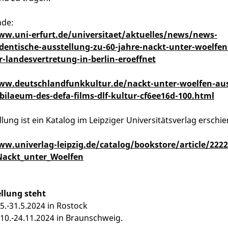
nde:
ww.uni-erfurt.de/universitaet/aktuelles/news/news-
udentische-ausstellung-zu-60-jahre-nackt-unter-woelfen
r-landesvertretung-in-berlin-eroeffnet
ww.deutschlandfunkkultur.de/nackt-unter-woelfen-aus
bilaeum-des-defa-films-dlf-kultur-cf6ee16d-100.html
llung ist ein Katalog im Leipziger Universitätsverlag erschi
ww.univerlag-leipzig.de/catalog/bookstore/article/2222
Nackt_unter_Woelfen
llung steht
.5.-31.5.2024 in Rostock
.10.-24.11.2024 in Braunschweig.