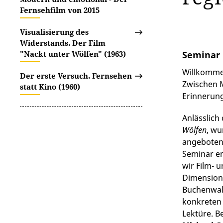
Fernsehfilm von 2015
Visualisierung des
Widerstands. Der Film
"Nackt unter Wölfen" (1963)
Seminar 
Willkommen
Der erste Versuch. Fernsehen
Zwischen M
statt Kino (1960)
Erinnerung
Anlässlich
Wölfen
, wu
angeboten,
Seminar en
wir Film- 
Dimensione
Buchenwald
konkreten 
Lektüre. B