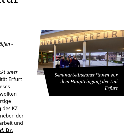
ölfen
-
kt unter
Seminarteilnehmer*innen vor
tät Erfurt
dem Haupteingang der Uni
ieses
Erfurt
 wollten
rtige
g des KZ
 neben der
arbeit und
f. Dr.