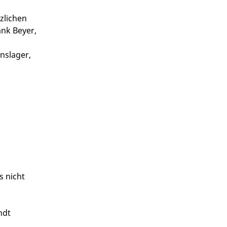
zlichen
ank Beyer,
nslager,
s nicht
ndt