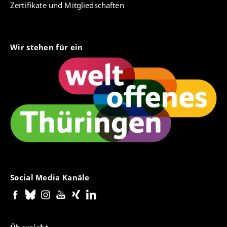
International Congress of Applied Linguistics,
Zertifikate und Mitgliedschaften
Montreal 1978), Heidelberg 1980, S. 1-21.
"(R)REST) - Chomskys Annäherung an Saussures
'langue' - Konzeption?", in H. Aarsleff, L. G. Kelly
Wir stehen für ein
und H.-J. Niederehe (eds.), Papers in the History
of Linguistics. Proceedings of the Third
International Conference on the History of the
Language Sciences (ICHOLS III), Princeton,
August 19-23, 1984, Amsterdam/Philadelphia
1987, S. 665-676.
"Zur Notwendigkeit lexikalischer Lücken", in A.
Burckhardt und K.-H. Körner (eds.), Pragmantax.
Akten des 20. Linguistischen Kolloquiums,
Braunschweig 1985, Tübingen 1986, S. 147-157.
"Contrastive Grammar and the 'Government-
Social Media Kanäle
and-Binding' Theory", in W. Kühlwein und B.
Spillner (eds.), Sprache und Individuum.
Kongreßbeiträge der 17. Jahrestagung der
Gesellschaft für angewandte Linguistik, GAL e. V.,
Tübingen 1988, S. 127-128.