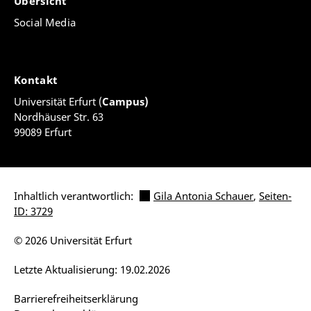
Übersicht
"The Internal Structure of Lexical Entries:
Social Media
Structural and/or 'Definitional' Semantics", in W.
Hüllen und R. Schulze (eds.), Understanding the
Lexicon. Meaning, Sense and World Knowledge in
Lexical Semantics, Tübingen 1988, S. 50-61.
Kontakt
"Parametrization in Generative Grammar", in
Universität Erfurt (
Campus)
Hans-W. Ludwig, (ed.), Anglistentag 1987,
Nordhäuser Str. 63
Tübingen. Vorträge, Gießen 1988, S. 406-409.
99089 Erfurt
"Wie konfigurational sind das Deutsche und das
Englische?", in Klagenfurter Beiträge zur
Sprachwissenschaft 15-16 (1989/90), S. 24-34.
"Linguistic Prerequisites for Machine
Inhaltlich verantwortlich:
Gila Antonia Schauer
,
Seiten-
Translation", in M. P. Line und J.
ID: 3729
Wallmannsberger (eds.), Computer und Sprache,
Papiere des Workshops, Universität Saarbrücken
© 2026 Universität Erfurt
23.-25.11.1989 (Innsbrucker Beiträge zur
Kulturwissenschaft. Anglistische Reihe Band 3),
Letzte Aktualisierung: 19.02.2026
Innsbruck 1991, S. 95-105.
Barrierefreiheitserklärung
"Reflexives in English and German", (Paper given