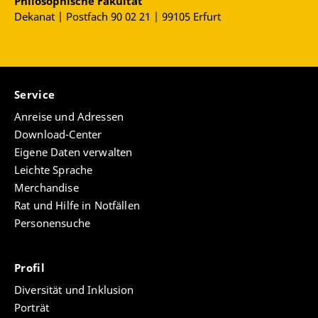
Wortbildungskolloquium vom 9.-10. Juli 1976.
Philosophische Fakultät
Anläßlich des 70. Geburtstages von Hans
Dekanat | Postfach 90 02 21 | 99105 Erfurt
Marchand am 1.10.1977, Bonn 1977, S. 20-31.
"Deep- and Surface-Structure Problems of
Restrictive and Non-Restrictive Constructions",
(Paper given at the 10th Annual Meeting of the
Service
SLE in Salzburg, August 28-30, 1976), in Folia
Linguistica XI 1/2 (1977), S. 39-56.
Anreise und Adressen
"Lexical Entries for Verbs in a Contrastive Lexicon
Download-Center
English-German", in W. Abraham (ed.), Valence,
Eigene Daten verwalten
Semantic Case and Grammatical Relations,
Leichte Sprache
Amsterdam 1978, (Studies in Language,
Merchandise
Companion Series, Vol. 1), S. 191-216, in Papers
Rat und Hilfe in Notfällen
and Studies in Contrastive Linguistics (1979), S.
Personensuche
97-112 und in J. Fisiak (ed.) (1980), S. 309-324.
"Conflicting Generalizations of Linguistic Models
and Their Relevance to Foreign Language
Profil
Teaching", in G. Nickel and D. Nehls (eds.),
Diversität und Inklusion
Models of Grammar, Descriptive Linguistics and
Pedagogical Grammar, (Papers from the 5th
Porträt